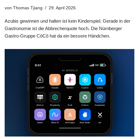
von
Thomas Tjiang
29. April 2026
Azubis gewinnen und halten ist kein Kinderspiel. Gerade in der
Gastronomie ist die Abbrecherquote hoch. Die Nürnberger
Gastro-Gruppe CôCô hat da ein bessere Händchen.