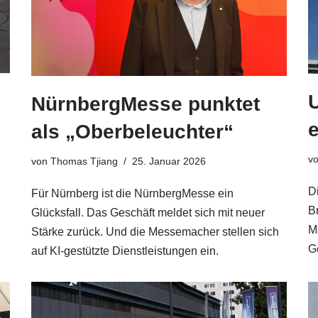
NürnbergMesse punktet
e
als „Oberbeleuchter“
v
von
Thomas Tjiang
25. Januar 2026
Di
Für Nürnberg ist die NürnbergMesse ein
B
Glücksfall. Das Geschäft meldet sich mit neuer
Ma
Stärke zurück. Und die Messemacher stellen sich
G
auf KI-gestützte Dienstleistungen ein.