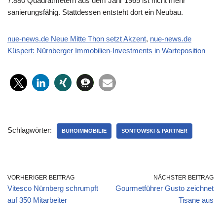
7.880 Quadratmetern aus dem Jahr 1965 ist nicht mehr
sanierungsfähig. Stattdessen entsteht dort ein Neubau.
nue-news.de Neue Mitte Thon setzt Akzent
,
nue-news.de
Küspert: Nürnberger Immobilien-Investments in Warteposition
Schlagwörter:
BÜROIMMOBILIE
SONTOWSKI & PARTNER
VORHERIGER BEITRAG
NÄCHSTER BEITRAG
Vitesco Nürnberg schrumpft
Gourmetführer Gusto zeichnet
auf 350 Mitarbeiter
Tisane aus