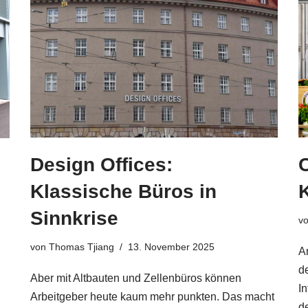
Design Offices:
Klassische Büros in
Sinnkrise
v
von
Thomas Tjiang
13. November 2025
A
d
Aber mit Altbauten und Zellenbüros können
I
Arbeitgeber heute kaum mehr punkten. Das macht
d