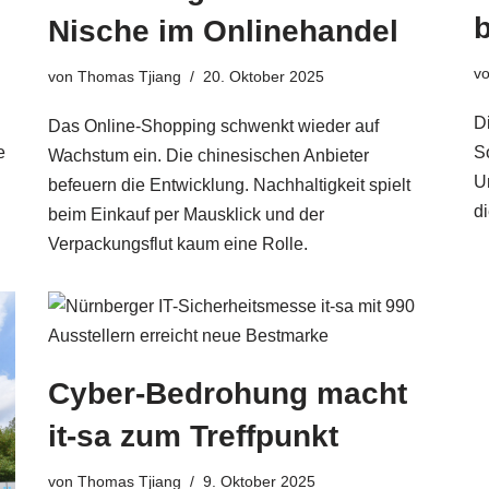
b
Nische im Onlinehandel
v
von
Thomas Tjiang
20. Oktober 2025
D
Das Online-Shopping schwenkt wieder auf
e
So
Wachstum ein. Die chinesischen Anbieter
U
befeuern die Entwicklung. Nachhaltigkeit spielt
di
beim Einkauf per Mausklick und der
Verpackungsflut kaum eine Rolle.
Cyber-Bedrohung macht
it-sa zum Treffpunkt
von
Thomas Tjiang
9. Oktober 2025