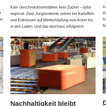
Le
Kein Geschmacksverstärker, kein Zucker – dafür
G
r
regional. Zwei Junglandwirte setzen bei Kartoffeln
H
un
und Erdnüssen auf Wertschöpfung vom Acker bis
N
in den Laden. Und das durchaus erfolgreich.
D
Nachhaltigkeit bleibt