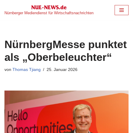
Nürnberger Mediendienst für Wirtschaftsnachrichten
Zum
Inhalt
springen
NürnbergMesse punktet
als „Oberbeleuchter“
von
Thomas Tjiang
25. Januar 2026