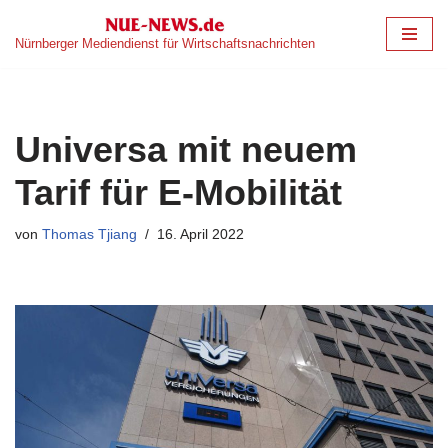
Nürnberger Mediendienst für Wirtschaftsnachrichten
Zum
Inhalt
springen
Universa mit neuem
Tarif für E-Mobilität
von
Thomas Tjiang
16. April 2022