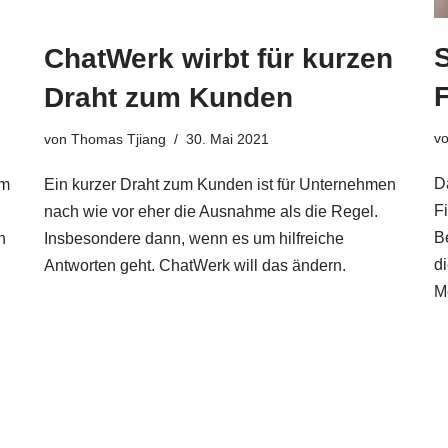
S
ChatWerk wirbt für kurzen
F
Draht zum Kunden
v
von
Thomas Tjiang
30. Mai 2021
D
rm
Ein kurzer Draht zum Kunden ist für Unternehmen
F
nach wie vor eher die Ausnahme als die Regel.
B
n
Insbesondere dann, wenn es um hilfreiche
d
Antworten geht. ChatWerk will das ändern.
M