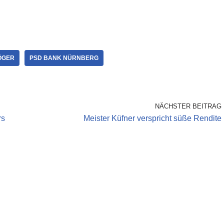
ÖGER
PSD BANK NÜRNBERG
NÄCHSTER BEITRAG
rs
Meister Küfner verspricht süße Rendite