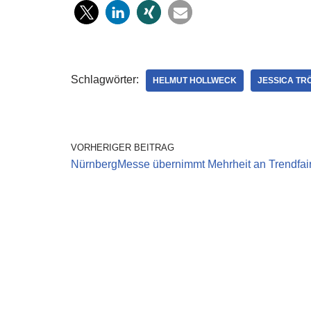
Schlagwörter:
HELMUT HOLLWECK
JESSICA TR
VORHERIGER BEITRAG
NürnbergMesse übernimmt Mehrheit an Trendfai