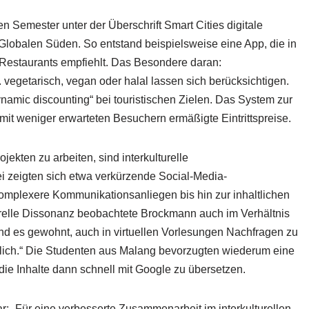
ten Semester unter der Überschrift Smart Cities digitale
 Globalen Süden. So entstand beispielsweise eine App, die in
Restaurants empfiehlt. Das Besondere daran:
 vegetarisch, vegan oder halal lassen sich berücksichtigen.
namic discounting“ bei touristischen Zielen. Das System zur
n mit weniger erwarteten Besuchern ermäßigte Eintrittspreise.
jekten zu arbeiten, sind interkulturelle
 zeigten sich etwa verkürzende Social-Media-
komplexere Kommunikationsanliegen bis hin zur inhaltlichen
relle Dissonanz beobachtete Brockmann auch im Verhältnis
nd es gewohnt, auch in virtuellen Vorlesungen Nachfragen zu
 üblich.“ Die Studenten aus Malang bevorzugten wiederum eine
 die Inhalte dann schnell mit Google zu übersetzen.
r: „Für eine verbesserte Zusammenarbeit im interkulturellen