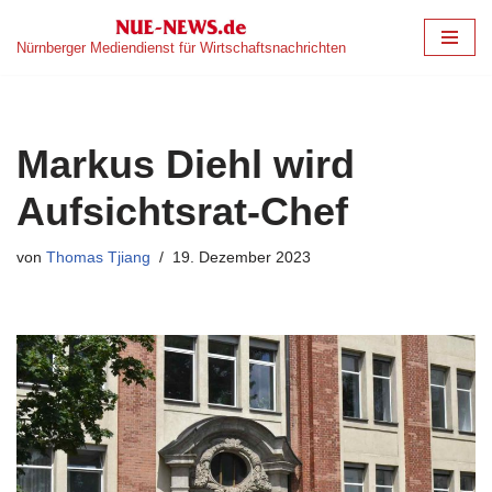
Nürnberger Mediendienst für Wirtschaftsnachrichten
Zum
Inhalt
springen
Markus Diehl wird
Aufsichtsrat-Chef
von
Thomas Tjiang
19. Dezember 2023