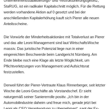
Unternehmensstabilisierungs- und -restrukturierungsgesetz,
StaRUG, ist ein radikaler Kapitalschnitt möglich. Für die Rettung
werden vorhandene Aktion auf 0 gesetzt und bei der
anschließenden Kapitalerhöhung kauft sich Pierer alle neuen
Anteilsscheine.
Die Vorwürfe der Minderheitsaktionäre mit Totalverlust an Pierer
und das alte Leoni-Management sind laut WirtschaftsWoche
massiv. Das juristische Potenzial liege nun in einer
eingereichten Beschwerde beim Landgericht Nürnberg. Am
Ende bleibe noch eine Klage als letzte Möglichkeit, um
Pflichtverletzungen von Management und Aufsichtsrat
festzustellen.
Derweil führt der Pierer-Vertraute Klaus Rinnerberger, seit letzter
Woche die Leoni-Geschäfte als Vorstandschef. Er sieht
naturgemäß seiner Saniererrolle positiv. „Ich bin in der
Automobilindustrie daheim und freue mich, gerade jetzt bei
Leoni als CEO Verantwortung zu übernehmen“, sagt der Ex-