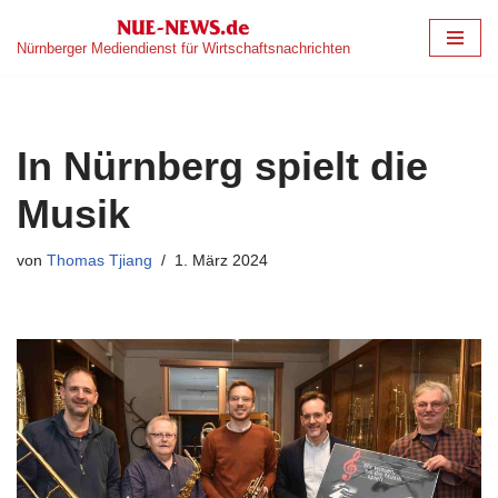
Nürnberger Mediendienst für Wirtschaftsnachrichten
Zum
Inhalt
springen
In Nürnberg spielt die
Musik
von
Thomas Tjiang
1. März 2024