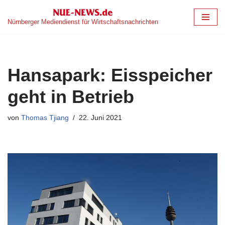
Nürnberger Mediendienst für Wirtschaftsnachrichten
Zum
Inhalt
springen
Hansapark: Eisspeicher
geht in Betrieb
von
Thomas Tjiang
22. Juni 2021