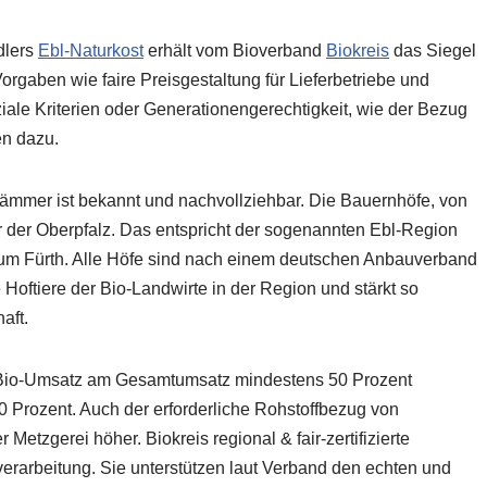
dlers
Ebl-Naturkost
erhält vom Bioverband
Biokreis
das Siegel
 Vorgaben wie faire Preisgestaltung für Lieferbetriebe und
oziale Kriterien oder Generationengerechtigkeit, wie der Bezug
en dazu.
Lämmer ist bekannt und nachvollziehbar. Die Bauernhöfe, von
r der Oberpfalz. Das entspricht der sogenannten Ebl-Region
um Fürth. Alle Höfe sind nach einem deutschen Anbauverband
ie Hoftiere der Bio-Landwirte in der Region und stärkt so
aft.
er Bio-Umsatz am Gesamtumsatz mindestens 50 Prozent
00 Prozent. Auch der erforderliche Rohstoffbezug von
Metzgerei höher. Biokreis regional & fair-zertifizierte
erarbeitung. Sie unterstützen laut Verband den echten und