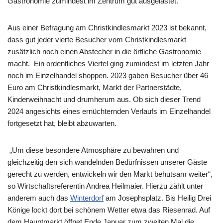
Gastronomie zumindest im Zentrum gut ausgelastet.
Aus einer Befragung am Christkindlesmarkt 2023 ist bekannt,
dass gut jeder vierte Besucher vom Christkindlesmarkt
zusätzlich noch einen Abstecher in die örtliche Gastronomie
macht. Ein ordentliches Viertel ging zumindest im letzten Jahr
noch im Einzelhandel shoppen. 2023 gaben Besucher über 46
Euro am Christkindlesmarkt, Markt der Partnerstädte,
Kinderweihnacht und drumherum aus. Ob sich dieser Trend
2024 angesichts eines ernüchternden Verlaufs im Einzelhandel
fortgesetzt hat, bleibt abzuwarten.
„Um diese besondere Atmosphäre zu bewahren und
gleichzeitig den sich wandelnden Bedürfnissen unserer Gäste
gerecht zu werden, entwickeln wir den Markt behutsam weiter“,
so Wirtschaftsreferentin Andrea Heilmaier. Hierzu zählt unter
anderem auch das
Winterdorf
am Josephsplatz. Bis Heilig Drei
Könige lockt dort bei schönem Wetter etwa das Riesenrad. Auf
dem Hauptmarkt öffnet Ende Januar zum zweiten Mal die