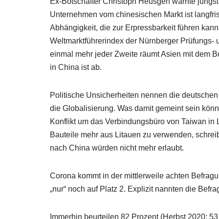
Ex-Botschafter Christoph Heusgen warnte jüngst i
Unternehmen vom chinesischen Markt ist langfristi
Abhängigkeit, die zur Erpressbarkeit führen kan
Weltmarktführerindex der Nürnberger Prüfungs-
einmal mehr jeder Zweite räumt Asien mit dem 
in China ist ab.
Politische Unsicherheiten nennen die deutschen W
die Globalisierung. Was damit gemeint sein könnt
Konflikt um das Verbindungsbüro von Taiwan in 
Bauteile mehr aus Litauen zu verwenden, schreib
nach China würden nicht mehr erlaubt.
Corona kommt in der mittlerweile achten Befragu
„nur“ noch auf Platz 2. Explizit nannten die Be
Immerhin beurteilen 82 Prozent (Herbst 2020: 53 