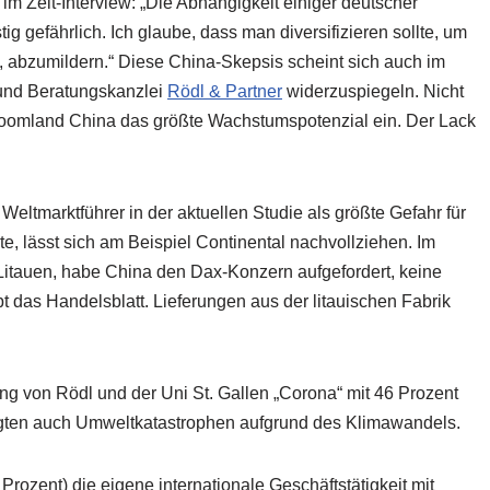
m Zeit-Interview: „Die Abhängigkeit einiger deutscher
g gefährlich. Ich glaube, dass man diversifizieren sollte, um
n, abzumildern.“ Diese China-Skepsis scheint sich auch im
 und Beratungskanzlei
Rödl & Partner
widerzuspiegeln. Nicht
Boomland China das größte Wachstumspotenzial ein. Der Lack
eltmarktführer in der aktuellen Studie als größte Gefahr für
e, lässt sich am Beispiel Continental nachvollziehen. Im
Litauen, habe China den Dax-Konzern aufgefordert, keine
t das Handelsblatt. Lieferungen aus der litauischen Fabrik
ng von Rödl und der Uni St. Gallen „Corona“ mit 46 Prozent
fragten auch Umweltkatastrophen aufgrund des Klimawandels.
Prozent) die eigene internationale Geschäftstätigkeit mit