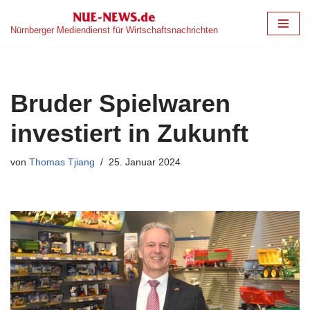
Nürnberger Mediendienst für Wirtschaftsnachrichten
Zum
Inhalt
springen
Bruder Spielwaren
investiert in Zukunft
von
Thomas Tjiang
25. Januar 2024