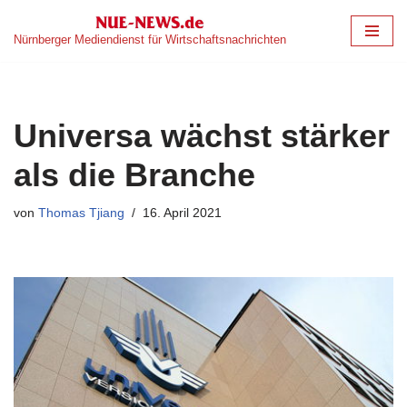
Nürnberger Mediendienst für Wirtschaftsnachrichten
Zum
Inhalt
springen
Universa wächst stärker
als die Branche
von
Thomas Tjiang
16. April 2021