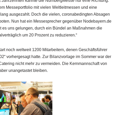
it Jahrzehnten kannte die NürnbergMesse nur eine Richtung:
tem Messeportfolio mit vielen Weltleitmessen und eine
islang ausgezahlt. Doch die vielen, coronabedingten Absagen
rboten. Nun hat ein Messesprecher gegenüber Nodebayern.de
ist es uns gelungen, durch ein Bündel an Maßnahmen die
lverträglich um 20 Prozent zu reduzieren.“
sstart noch weltweit 1200 Mitarbeitern, denen Geschäftsführer
02“ vorhergesagt hatte. Zur Bilanzvorlage im Sommer war der
atering nicht mehr zu vermeiden. Die Kernmannschaft von
aber unangetastet bleiben.