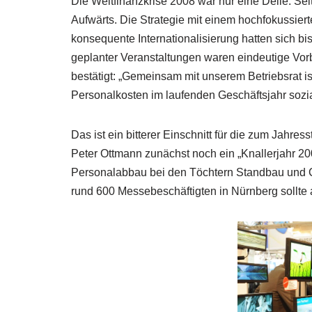
Die Weltfinanzkrise 2008 war nur eine Delle. Se
Aufwärts. Die Strategie mit einem hochfokussier
konsequente Internationalisierung hatten sich b
geplanter Veranstaltungen waren eindeutige Vo
bestätigt: „Gemeinsam mit unserem Betriebsrat 
Personalkosten im laufenden Geschäftsjahr sozia
Das ist ein bitterer Einschnitt für die zum Jahre
Peter Ottmann zunächst noch ein „Knallerjahr 20
Personalabbau bei den Töchtern Standbau und C
rund 600 Messebeschäftigten in Nürnberg sollte 