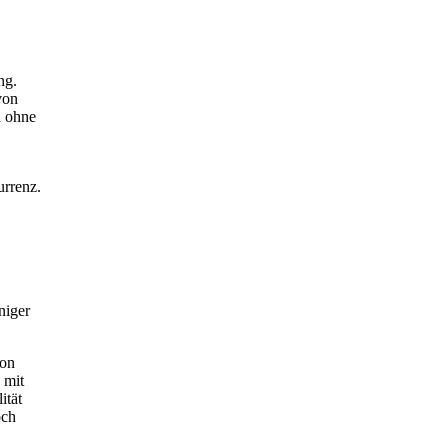
ng.
von
d ohne
urrenz.
niger
von
 mit
ität
och