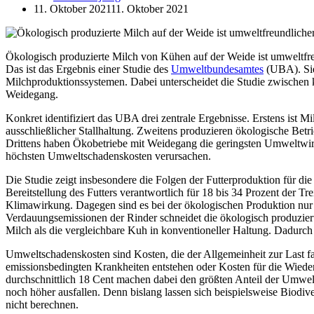
11. Oktober 2021
11. Oktober 2021
Ökologisch produzierte Milch von Kühen auf der Weide ist umweltfreun
Das ist das Ergebnis einer Studie des
Umweltbundesamtes
(UBA). Sie
Milchproduktionssystemen. Dabei unterscheidet die Studie zwischen 
Weidegang.
Konkret identifiziert das UBA drei zentrale Ergebnisse. Erstens ist 
ausschließlicher Stallhaltung. Zweitens produzieren ökologische Betr
Drittens haben Ökobetriebe mit Weidegang die geringsten Umweltwirk
höchsten Umweltschadenskosten verursachen.
Die Studie zeigt insbesondere die Folgen der Futterproduktion für di
Bereitstellung des Futters verantwortlich für 18 bis 34 Prozent der Tr
Klimawirkung⁠. Dagegen sind es bei der ökologischen Produktion nur 6 
Verdauungsemissionen der Rinder schneidet die ökologisch produzier
Milch als die vergleichbare Kuh in konventioneller Haltung. Dadurch
Umweltschadenskosten sind Kosten, die der Allgemeinheit zur Last fa
emissionsbedingten Krankheiten entstehen oder Kosten für die Wied
durchschnittlich 18 Cent machen dabei den größten Anteil der Umwelt
noch höher ausfallen. Denn bislang lassen sich beispielsweise Biodive
nicht berechnen.