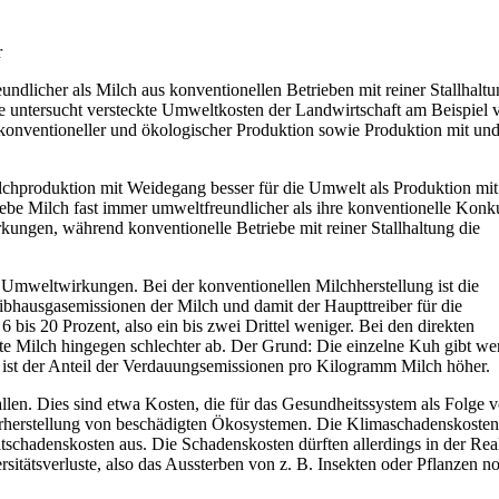
dlicher als Milch aus konventionellen Betrieben mit reiner Stallhaltu
 untersucht versteckte Umweltkosten der Landwirtschaft am Beispiel 
konventioneller und ökologischer Produktion sowie Produktion mit un
Milchproduktion mit Weidegang besser für die Umwelt als Produktion mit
iebe Milch fast immer umweltfreundlicher als ihre konventionelle Konk
ungen, während konventionelle Betriebe mit reiner Stallhaltung die
e Umweltwirkungen. Bei der konventionellen Milchherstellung ist die
eibhausgasemissionen der Milch und damit der Haupttreiber für die ⁠
bis 20 Prozent, also ein bis zwei Drittel weniger. Bei den direkten
te Milch hingegen schlechter ab. Der Grund: Die einzelne Kuh gibt we
 ist der Anteil der Verdauungsemissionen pro Kilogramm Milch höher.
llen. Dies sind etwa Kosten, die für das Gesundheitssystem als Folge 
erherstellung von beschädigten Ökosystemen. Die Klimaschadenskosten
schadenskosten aus. Die Schadenskosten dürften allerdings in der Real
rsitätsverluste, also das Aussterben von z. B. Insekten oder Pflanzen n