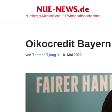
Zum
Nürnberger Mediendienst für Wirtschaftsnachrichten
Inhalt
springen
Oikocredit Bayern
von
Thomas Tjiang
18. Mai 2022