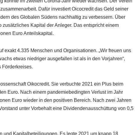
rg konnte im zweiten Corona-Jahr wieder wachsen. Der Verein
szusammenarbeit. Dafür investiert Oicocredit das Geld seiner
ändern des Globalen Südens nachhaltig zu verbessern. Über
 zusätzliches Kapital der Anleger. Das entspricht einem
onen Euro Anteilskapital.
auf exakt 4.335 Menschen und Organisationen. „Wir freuen uns
chs etwas niedriger ausgefallen ist als in den Vorjahren“,
s Förderkreises.
enossenschaft Oikocredit. Sie verbuchte 2021 ein Plus beim
iarden Euro. Nach einem pandemiebedingten Verlust im Jahr
ionen Euro wieder in den positiven Bereich. Nach zwei Jahren
Vorstand unter Vorbehalt eine Dividendenausschüttung von 0,5
en und Kapitalbeteiligungen. Es legte 2021 um knapp 18