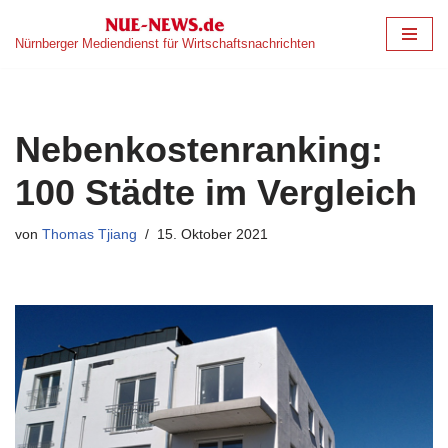
Nürnberger Mediendienst für Wirtschaftsnachrichten
Zum
Inhalt
springen
Nebenkostenranking:
100 Städte im Vergleich
von
Thomas Tjiang
15. Oktober 2021