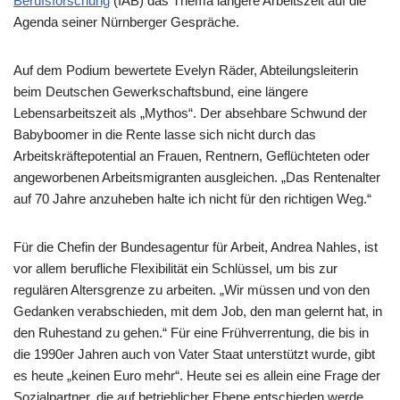
Berufsforschung
(IAB) das Thema längere Arbeitszeit auf die
Agenda seiner Nürnberger Gespräche.
Auf dem Podium bewertete Evelyn Räder, Abteilungsleiterin
beim Deutschen Gewerkschaftsbund, eine längere
Lebensarbeitszeit als „Mythos“. Der absehbare Schwund der
Babyboomer in die Rente lasse sich nicht durch das
Arbeitskräftepotential an Frauen, Rentnern, Geflüchteten oder
angeworbenen Arbeitsmigranten ausgleichen. „Das Rentenalter
auf 70 Jahre anzuheben halte ich nicht für den richtigen Weg.“
Für die Chefin der Bundesagentur für Arbeit, Andrea Nahles, ist
vor allem berufliche Flexibilität ein Schlüssel, um bis zur
regulären Altersgrenze zu arbeiten. „Wir müssen und von den
Gedanken verabschieden, mit dem Job, den man gelernt hat, in
den Ruhestand zu gehen.“ Für eine Frühverrentung, die bis in
die 1990er Jahren auch von Vater Staat unterstützt wurde, gibt
es heute „keinen Euro mehr“. Heute sei es allein eine Frage der
Sozialpartner, die auf betrieblicher Ebene entschieden werde.