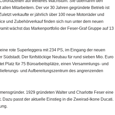
 Coronazeiten auf weiteres Wachstum. Sie übernahm den
 allen Mitarbeitern. Der vor 30 Jahren gegründete Betrieb ist
Zuletzt verkaufte er jährlich über 100 neue Motorräder und
ice und Zubehörverkauf finden sich nun unter dem neuen
mit wächst das Markenportfolio der Feser-Graf Gruppe auf 13
l, eine rote Superleggera mit 234 PS, im Eingang der neuen
r Südstadt. Der fünfstöckige Neubau für rund sieben Mio. Euro
etet Platz für 75 Büroarbeitsplätze, einen Versammlungs- und
uslieferungs- und Aufbereitungszentrum des angrenzenden
hmensgründer. 1929 gründeten Walter und Charlotte Feser eine
 Dazu passt der aktuelle Einstieg in die Zweirad-Ikone Ducati.
nung.