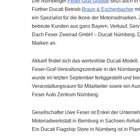
Die Nürnberger
Feser-Graf Gruppe
setzt auch in
Fürther Ducati Betrieb
Braun & Eschenbacher
mit
ein Spezialist für die Ikone der Motorradmarken. 
betreute Kunden aus ganz Bayern. Verkauf, Serv
Dach Feser Zweirad GmbH – Ducati Nürnberg. Da
Marken an.
Aktuell findet sich das wertvollste Ducati-Model
Feser-Graf-Verwaltungszentrale in der Nürnberge
wurde im letzten September fertiggestellt und bi
Veranstaltungsraum für Mitarbeiter sowie ein A
Feser Auto Zentrum Nürnberg.
Gesellschafter Uwe Feser ist Enkel der Unterne
Motorradwerkstatt in Bernburg in Sachsen-Anhalt.
Ein Ducati Flagship Store in Nürnberg ist in Pla