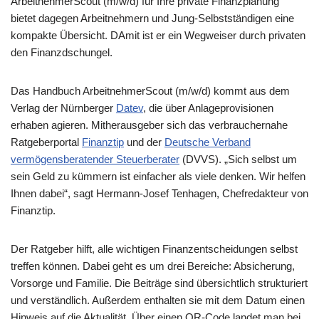
ArbeitnehmerScout (m/w/d) für Ihre private Finanzplanung“
bietet dagegen Arbeitnehmern und Jung-Selbstständigen eine
kompakte Übersicht. DAmit ist er ein Wegweiser durch privaten
den Finanzdschungel.
Das Handbuch ArbeitnehmerScout (m/w/d) kommt aus dem
Verlag der Nürnberger
Datev
, die über Anlageprovisionen
erhaben agieren. Mitherausgeber sich das verbrauchernahe
Ratgeberportal
Fina
n
ztip
und der
Deutsche Verband
vermögensberatender Steuerberater
(DVVS). „Sich selbst um
sein Geld zu kümmern ist einfacher als viele denken. Wir helfen
Ihnen dabei“, sagt Hermann-Josef Tenhagen, Chefredakteur von
Finanztip.
Der Ratgeber hilft, alle wichtigen Finanzentscheidungen selbst
treffen können. Dabei geht es um drei Bereiche: Absicherung,
Vorsorge und Familie. Die Beiträge sind übersichtlich strukturiert
und verständlich. Außerdem enthalten sie mit dem Datum einen
Hinweis auf die Aktualität. Über einen QR-Code landet man bei