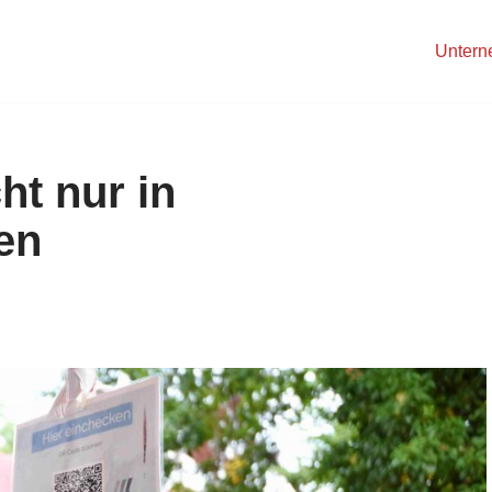
Unter
ht nur in
en