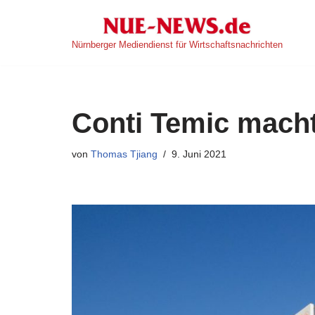
Zum
Nürnberger Mediendienst für Wirtschaftsnachrichten
Inhalt
springen
Conti Temic macht 
von
Thomas Tjiang
9. Juni 2021