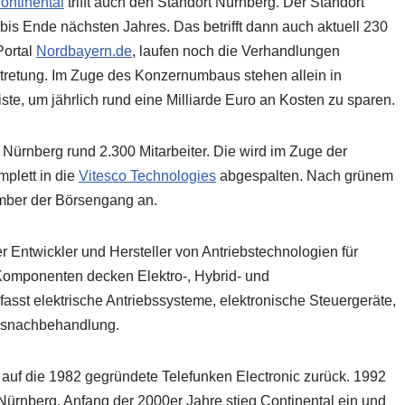
ontinental
trifft auch den Standort Nürnberg. Der Standort
 bis Ende nächsten Jahres. Das betrifft dann auch aktuell 230
Portal
Nordbayern.de
, laufen noch die Verhandlungen
tretung. Im Zuge des Konzernumbaus stehen allein in
ste, um jährlich rund eine Milliarde Euro an Kosten zu sparen.
n Nürnberg rund 2.300 Mitarbeiter. Die wird im Zuge der
plett in die
Vitesco Technologies
abgespalten. Nach grünem
ember der Börsengang an.
er Entwickler und Hersteller von Antriebstechnologien für
Komponenten decken Elektro-, Hybrid- und
asst elektrische Antriebssysteme, elektronische Steuergeräte,
asnachbehandlung.
auf die 1982 gegründete Telefunken Electronic zurück. 1992
 Nürnberg. Anfang der 2000er Jahre stieg Continental ein und