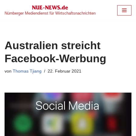
Nürnberger Mediendienst für Wirtschaftsnachrichten
Zum
Inhalt
springen
Australien streicht
Facebook-Werbung
von
Thomas Tjiang
22. Februar 2021