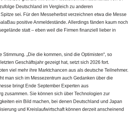
rzufolge Deutschland im Vergleich zu anderen
“ Spitze sei. Für den Messeherbst verzeichnen etwa die Messe
GalaBau positive Anmeldestände. Allerdings fänden kaum noch
lände statt – eben weil die Firmen finanziell lieber in
e Stimmung. „Die die kommen, sind die Optimisten“, so
letzten Geschäftsjahr gezeigt hat, setzt sich 2026 fort.
ten viel mehr ihre Marktchancen aus als deutsche Teilnehmer.
cht man sich im Messezentrum auch Gedanken über die
messe bringt Ende September Experten aus
erg zusammen. Sie können sich über Technologien zur
sigkeiten ein Bild machen, bei denen Deutschland und Japan
lisierung und Kreislaufwirtschaft können derzeit anscheinend