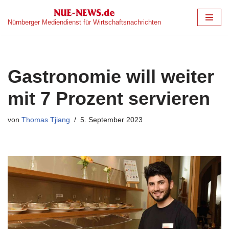
Nürnberger Mediendienst für Wirtschaftsnachrichten
Zum
Inhalt
springen
Gastronomie will weiter
mit 7 Prozent servieren
von
Thomas Tjiang
5. September 2023