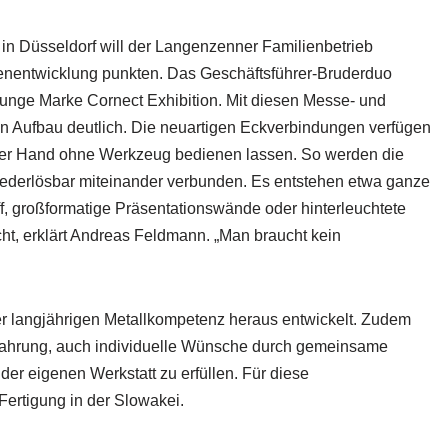
 Düsseldorf will der Langenzenner Familienbetrieb
enentwicklung punkten. Das Geschäftsführer-Bruderduo
junge Marke Cornect Exhibition. Mit diesen Messe- und
n Aufbau deutlich. Die neuartigen Eckverbindungen verfügen
 per Hand ohne Werkzeug bedienen lassen. So werden die
wiederlösbar miteinander verbunden. Es entstehen etwa ganze
f, großformatige Präsentationswände oder hinterleuchtete
ht, erklärt Andreas Feldmann. „Man braucht kein
r langjährigen Metallkompetenz heraus entwickelt. Zudem
fahrung, auch individuelle Wünsche durch gemeinsame
er eigenen Werkstatt zu erfüllen. Für diese
ertigung in der Slowakei.