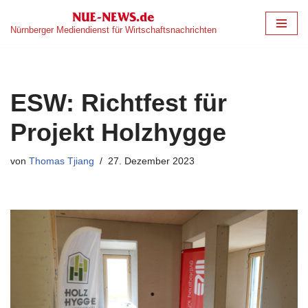
Nürnberger Mediendienst für Wirtschaftsnachrichten
Zum
Inhalt
springen
ESW: Richtfest für
Projekt Holzhygge
von
Thomas Tjiang
27. Dezember 2023