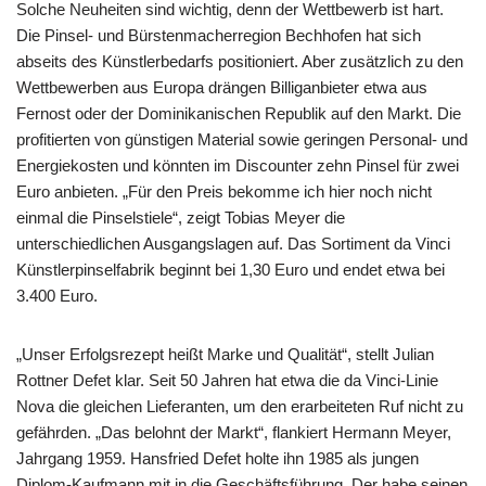
Solche Neuheiten sind wichtig, denn der Wettbewerb ist hart.
Die Pinsel- und Bürstenmacherregion Bechhofen hat sich
abseits des Künstlerbedarfs positioniert. Aber zusätzlich zu den
Wettbewerben aus Europa drängen Billiganbieter etwa aus
Fernost oder der Dominikanischen Republik auf den Markt. Die
profitierten von günstigen Material sowie geringen Personal- und
Energiekosten und könnten im Discounter zehn Pinsel für zwei
Euro anbieten. „Für den Preis bekomme ich hier noch nicht
einmal die Pinselstiele“, zeigt Tobias Meyer die
unterschiedlichen Ausgangslagen auf. Das Sortiment da Vinci
Künstlerpinselfabrik beginnt bei 1,30 Euro und endet etwa bei
3.400 Euro.
„Unser Erfolgsrezept heißt Marke und Qualität“, stellt Julian
Rottner Defet klar. Seit 50 Jahren hat etwa die da Vinci-Linie
Nova die gleichen Lieferanten, um den erarbeiteten Ruf nicht zu
gefährden. „Das belohnt der Markt“, flankiert Hermann Meyer,
Jahrgang 1959. Hansfried Defet holte ihn 1985 als jungen
Diplom-Kaufmann mit in die Geschäftsführung. Der habe seinen