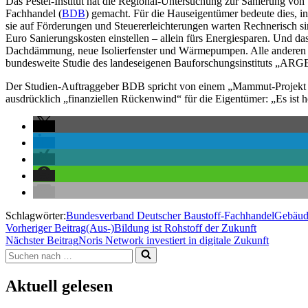
Das Pestel-Institut hat die Regional-Untersuchung zur Sanierung v
Fachhandel (
BDB
) gemacht. Für die Hauseigentümer bedeute dies, in
sie auf Förderungen und Steuererleichterungen warten Rechnerisch si
Euro Sanierungskosten einstellen – allein fürs Energiesparen. Und das
Dachdämmung, neue Isolierfenster und Wärmepumpen. Alle anderen M
bundesweite Studie des landeseigenen Bauforschungsinstituts „ARGE
Der Studien-Auftraggeber BDB spricht von einem „Mammut-Projekt fü
ausdrücklich „finanziellen Rückenwind“ für die Eigentümer: „Es ist hö
Schlagwörter:
Bundesverband Deutscher Baustoff-Fachhandel
Gebäu
Vorheriger Beitrag
(Aus-)Bildung ist Rohstoff der Zukunft
Nächster Beitrag
Noris Network investiert in digitale Zukunft
Suchen
nach …
Aktuell gelesen