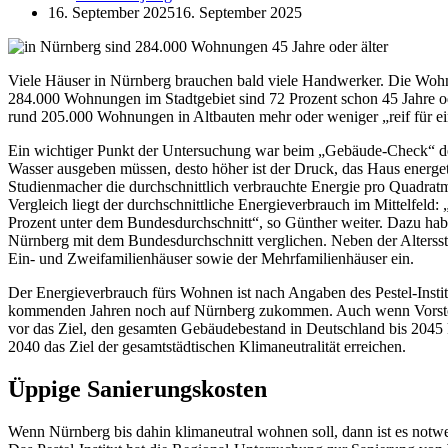
16. September 2025
16. September 2025
Viele Häuser in Nürnberg brauchen bald viele Handwerker. Die Woh
284.000 Wohnungen im Stadtgebiet sind 72 Prozent schon 45 Jahre od
rund 205.000 Wohnungen in Altbauten mehr oder weniger „reif für ei
Ein wichtiger Punkt der Untersuchung war beim „Gebäude-Check“ d
Wasser ausgeben müssen, desto höher ist der Druck, das Haus energeti
Studienmacher die durchschnittlich verbrauchte Energie pro Quadr
Vergleich liegt der durchschnittliche Energieverbrauch im Mittelfeld:
Prozent unter dem Bundesdurchschnitt“, so Günther weiter. Dazu habe
Nürnberg mit dem Bundesdurchschnitt verglichen. Neben der Altersst
Ein- und Zweifamilienhäuser sowie der Mehrfamilienhäuser ein.
Der Energieverbrauch fürs Wohnen ist nach Angaben des Pestel-Instit
kommenden Jahren noch auf Nürnberg zukommen. Auch wenn Vorstöße v
vor das Ziel, den gesamten Gebäudebestand in Deutschland bis 2045 
2040 das Ziel der gesamtstädtischen Klimaneutralität erreichen.
Üppige Sanierungskosten
Wenn Nürnberg bis dahin klimaneutral wohnen soll, dann ist es notw