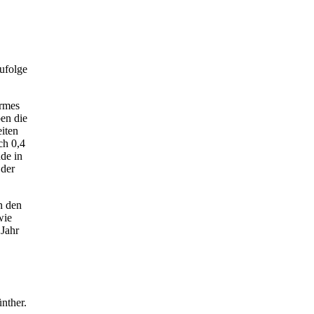
folge
armes
ben die
iten
ch 0,4
de in
 der
n den
wie
 Jahr
nther.