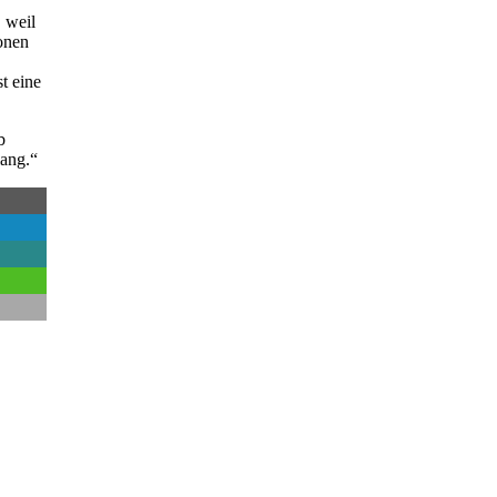
 weil
ionen
t eine
b
lang.“