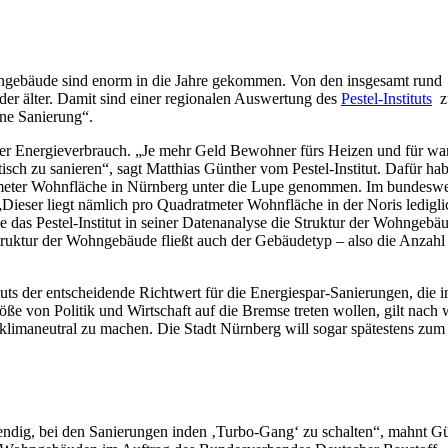
ngebäude sind enorm in die Jahre gekommen. Von den insgesamt rund
er älter. Damit sind einer regionalen Auswertung des
Pestel-Instituts
zu
ne Sanierung“.
er Energieverbrauch. „Je mehr Geld Bewohner fürs Heizen und für w
sch zu sanieren“, sagt Matthias Günther vom Pestel-Institut. Dafür ha
atmeter Wohnfläche in Nürnberg unter die Lupe genommen. Im bundeswe
 „Dieser liegt nämlich pro Quadratmeter Wohnfläche in der Noris ledigli
 das Pestel-Institut in seiner Datenanalyse die Struktur der Wohngebäu
ruktur der Wohngebäude fließt auch der Gebäudetyp – also die Anzahl
uts der entscheidende Richtwert für die Energiespar-Sanierungen, die i
on Politik und Wirtschaft auf die Bremse treten wollen, gilt nach 
klimaneutral zu machen. Die Stadt Nürnberg will sogar spätestens zum
endig, bei den Sanierungen inden ‚Turbo-Gang‘ zu schalten“, mahnt Gü