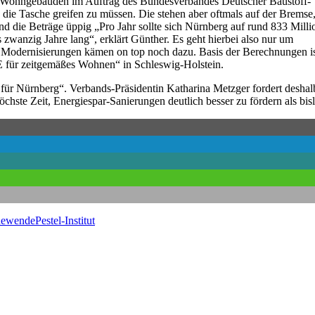
on Wohngebäuden im Auftrag des Bundesverbandes Deutscher Baustoff-
 die Tasche greifen zu müssen. Die stehen aber oftmals auf der Bremse,
nd die Beträge üppig „Pro Jahr sollte sich Nürnberg auf rund 833 Mill
 zwanzig Jahre lang“, erklärt Günther. Es geht hierbei also nur um
odernisierungen kämen on top noch dazu. Basis der Berechnungen is
 für zeitgemäßes Wohnen“ in Schleswig-Holstein.
r Nürnberg“. Verbands-Präsidentin Katharina Metzger fordert deshal
chste Zeit, Energiespar-Sanierungen deutlich besser zu fördern als bis
dewende
Pestel-Institut