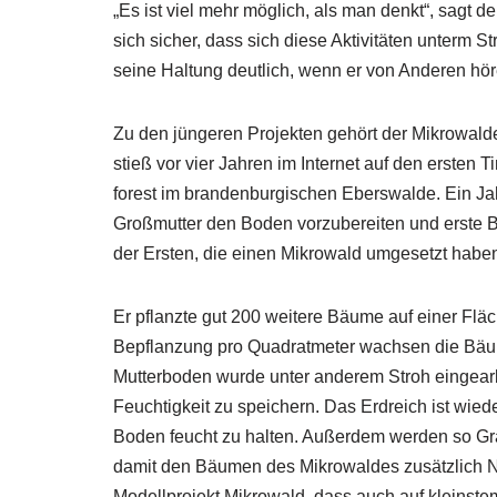
„Es ist viel mehr möglich, als man denkt“, sagt de
sich sicher, dass sich diese Aktivitäten unterm 
seine Haltung deutlich, wenn er von Anderen höre,
Zu den jüngeren Projekten gehört der Mikrowalde
stieß vor vier Jahren im Internet auf den ersten 
forest im brandenburgischen Eberswalde. Ein Ja
Großmutter den Boden vorzubereiten und erste B
der Ersten, die einen Mikrowald umgesetzt haben“,
Er pflanzte gut 200 weitere Bäume auf einer Fl
Bepflanzung pro Quadratmeter wachsen die Bäum
Mutterboden wurde unter anderem Stroh eingearbei
Feuchtigkeit zu speichern. Das Erdreich ist wie
Boden feucht zu halten. Außerdem werden so Gr
damit den Bäumen des Mikrowaldes zusätzlich Nä
Modellprojekt Mikrowald, dass auch auf kleinstem