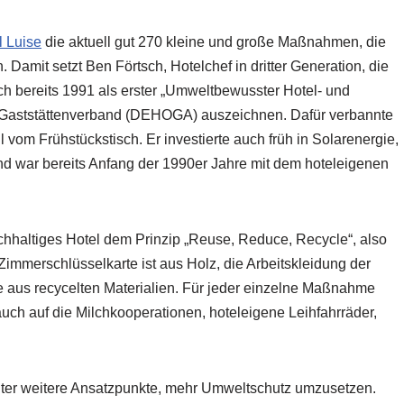
l Luise
die aktuell gut 270 kleine und große Maßnahmen, die
 Damit setzt Ben Förtsch, Hotelchef in dritter Generation, die
sich bereits 1991 als erster „Umweltbewusster Hotel- und
d Gaststättenverband (DEHOGA) auszeichnen. Dafür verbannte
vom Frühstückstisch. Er investierte auch früh in Solarenergie,
ar bereits Anfang der 1990er Jahre mit dem hoteleigenen
achhaltiges Hotel dem Prinzip „Reuse, Reduce, Recycle“, also
immerschlüsselkarte ist aus Holz, die Arbeitskleidung der
fe aus recycelten Materialien. Für jeder einzelne Maßnahme
uch auf die Milchkooperationen, hoteleigene Leihfahrräder,
beiter weitere Ansatzpunkte, mehr Umweltschutz umzusetzen.