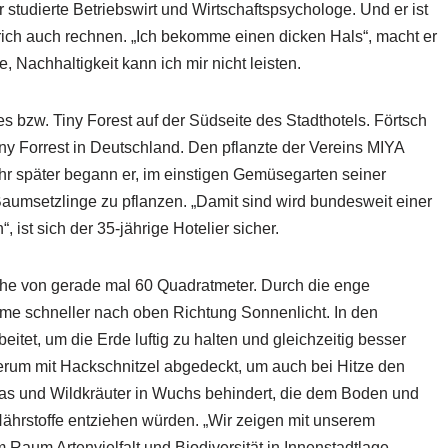
r studierte Betriebswirt und Wirtschaftspsychologe. Und er ist
Strich auch rechnen. „Ich bekomme einen dicken Hals“, macht er
 Nachhaltigkeit kann ich mir nicht leisten.
s bzw. Tiny Forest auf der Südseite des Stadthotels. Förtsch
Tiny Forrest in Deutschland. Den pflanzte der Vereins MIYA
hr später begann er, im einstigen Gemüsegarten seiner
aumsetzlinge zu pflanzen. „Damit sind wird bundesweit einer
 ist sich der 35-jährige Hotelier sicher.
äche von gerade mal 60 Quadratmeter. Durch die enge
e schneller nach oben Richtung Sonnenlicht. In den
tet, um die Erde luftig zu halten und gleichzeitig besser
derum mit Hackschnitzel abgedeckt, um auch bei Hitze den
as und Wildkräuter in Wuchs behindert, die dem Boden und
hrstoffe entziehen würden. „Wir zeigen mit unserem
 Raum Artenvielfalt und Biodiversität in Innenstadtlage