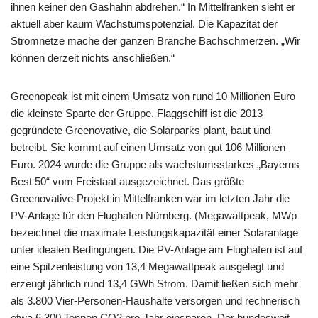
ihnen keiner den Gashahn abdrehen.“ In Mittelfranken sieht er
aktuell aber kaum Wachstumspotenzial. Die Kapazität der
Stromnetze mache der ganzen Branche Bachschmerzen. „Wir
können derzeit nichts anschließen.“
Greenopeak ist mit einem Umsatz von rund 10 Millionen Euro
die kleinste Sparte der Gruppe. Flaggschiff ist die 2013
gegründete Greenovative, die Solarparks plant, baut und
betreibt. Sie kommt auf einen Umsatz von gut 106 Millionen
Euro. 2024 wurde die Gruppe als wachstumsstarkes „Bayerns
Best 50“ vom Freistaat ausgezeichnet. Das größte
Greenovative-Projekt in Mittelfranken war im letzten Jahr die
PV-Anlage für den Flughafen Nürnberg. (Megawattpeak, MWp
bezeichnet die maximale Leistungskapazität einer Solaranlage
unter idealen Bedingungen. Die PV-Anlage am Flughafen ist auf
eine Spitzenleistung von 13,4 Megawattpeak ausgelegt und
erzeugt jährlich rund 13,4 GWh Strom. Damit ließen sich mehr
als 3.800 Vier-Personen-Haushalte versorgen und rechnerisch
etwa 6.300 Tonnen CO2 pro Jahr einsparen. Der bundesweit